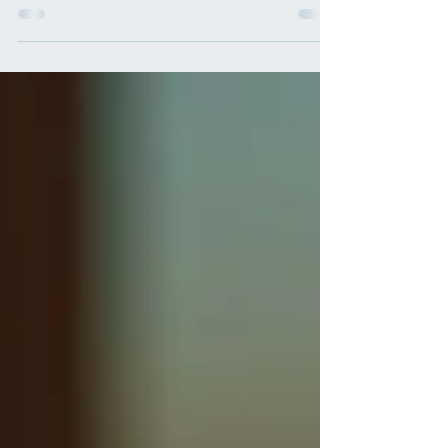
eccellono e quelle più indietro
per potenza installata.