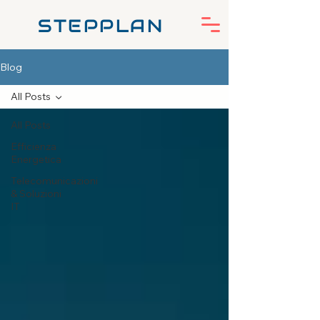
STEPPLAN
Blog
All Posts
All Posts
Efficienza
Energetica
Telecomunicazioni
& Soluzioni
IT