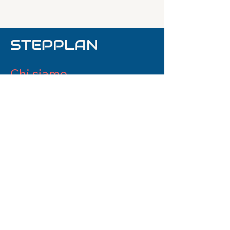
STEPPLAN
Chi siamo
La nostra visione
La nostra storia
I nostri Valori
Servizi e soluzioni
Controllo e gestione Utility
Telecomunicazione e IT
Efficienza energetica
Assicurazione e credito
Servizi integrati per l'aziende
Lavorare in Stepplan