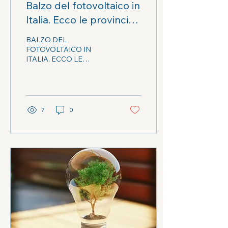
Balzo del fotovoltaico in
Italia. Ecco le provincie
che eccellono e quelle
BALZO DEL
più indietro per potenza
FOTOVOLTAICO IN
ITALIA. ECCO LE
installata.
PROVINCE CHE
ECCELLONO E QUELLE
PIU’ INDIETRO PER
POTENZA INSTALLATA
7
0