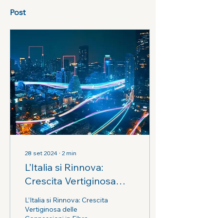
Post
28 set 2024
∙
2
min
L’Italia si Rinnova:
Crescita Vertiginosa
delle Connessioni in
L’Italia si Rinnova: Crescita
Fibra Ottica a Spese del
Vertiginosa delle