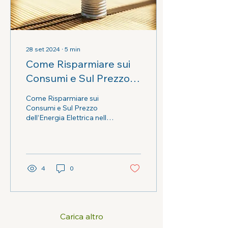
28 set 2024
∙
5
min
Come Risparmiare sui
Consumi e Sul Prezzo
dell’Energia Elettrica
Come Risparmiare sui
nelle Piccole e Medie
Consumi e Sul Prezzo
dell’Energia Elettrica nelle
Imprese: La Soluzione
Piccole e Medie Imprese:
di Stepplan
La Soluzione di Stepplan
4
0
Carica altro