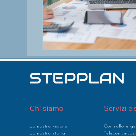
STEPPLAN
Chi siamo
Servizi e 
La nostra visione
Controllo e ges
La nostra storia
Telecomunicaz