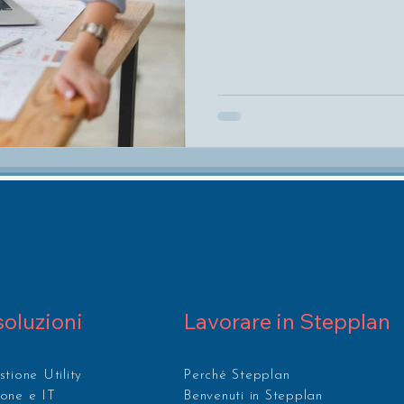
soluzioni
Lavorare in Stepplan
tione Utility
Perché Stepplan
ione e IT
Benvenuti in Stepplan