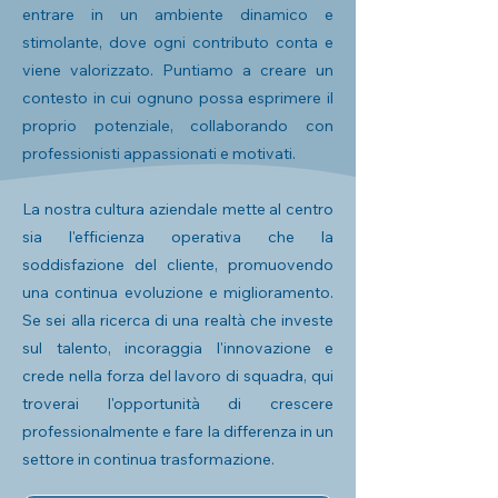
entrare in un ambiente dinamico e
stimolante, dove ogni contributo conta e
viene valorizzato. Puntiamo a creare un
contesto in cui ognuno possa esprimere il
proprio potenziale, collaborando con
professionisti appassionati e motivati.
La nostra cultura aziendale mette al centro
sia l'efficienza operativa che la
soddisfazione del cliente, promuovendo
una continua evoluzione e miglioramento.
Se sei alla ricerca di una realtà che investe
sul talento, incoraggia l'innovazione e
crede nella forza del lavoro di squadra, qui
troverai l'opportunità di crescere
professionalmente e fare la differenza in un
settore in continua trasformazione.