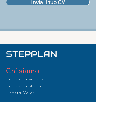
Invia il tuo CV
STEPPLAN
Chi siamo
La nostra visione
La nostra storia
I nostri Valori
Servizi e soluzioni
Controllo e gestione Utility
Telecomunicazione e IT
Efficienza energetica