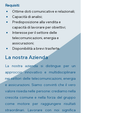
Requisiti:
Ottime doti comunicative e relazionali;
Capacità di analisi;
Predisposizione alla vendita e 
capacità di lavorare per obiettivi;
Interesse per il settore delle 
telecomunicazioni, energia e 
assicurazioni;
Disponibilità a brevi trasferte.
La nostra Azienda
La nostra azienda si distingue per un
approccio innovativo e multidisciplinare
nei settori delle telecomunicazioni, energia
e assicurazioni. Siamo convinti che il vero
valore risieda nelle persone: crediamo nella
crescita comune e nella forza del gruppo
come motore per raggiungere risultati
straordinari. Lavorare con noi significa