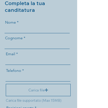
Completa la tua
canditatura
Nome
Cognome
Email
Telefono
Carica file
Carica file supportato (Max 15MB)
Posizioni aperte