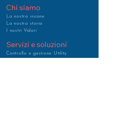
Chi siamo
La nostra visione
La nostra storia
I nostri Valori
Servizi e soluzioni
Controllo e gestione Utility
Telecomunicazione e IT
Efficienza energetica
Assicurazione e credito
Servizi integrati per l'aziende
Lavorare in Stepplan
Perché Stepplan
Benvenuti in Stepplan
Scopri le posizioni apert
e
Stepplan Belong