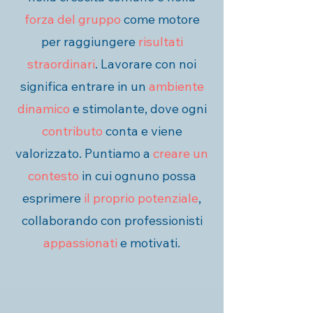
forza del gruppo
come motore
per raggiungere
risultati
straordinari
. Lavorare con noi
significa entrare in un
ambiente
dinamico
e stimolante, dove ogni
contributo
conta e viene
valorizzato. Puntiamo a
creare un
contesto
in cui ognuno possa
esprimere
il proprio potenziale
,
collaborando con professionisti
appassionati
e motivati.