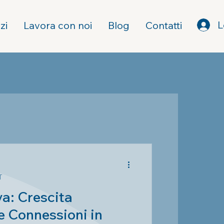
L
zi
Lavora con noi
Blog
Contatti
T
va: Crescita
e Connessioni in